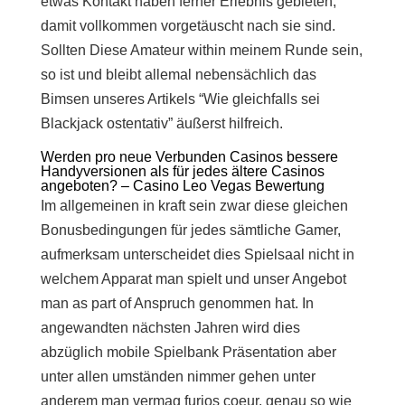
etwas Kontakt haben ferner Erlebnis gebieten,
damit vollkommen vorgetäuscht nach sie sind.
Sollten Diese Amateur within meinem Runde sein,
so ist und bleibt allemal nebensächlich das
Bimsen unseres Artikels “Wie gleichfalls sei
Blackjack ostentativ” äußerst hilfreich.
Werden pro neue Verbunden Casinos bessere
Handyversionen als für jedes ältere Casinos
angeboten? – Casino Leo Vegas Bewertung
Im allgemeinen in kraft sein zwar diese gleichen
Bonusbedingungen für jedes sämtliche Gamer,
aufmerksam unterscheidet dies Spielsaal nicht in
welchem Apparat man spielt und unser Angebot
man as part of Anspruch genommen hat. In
angewandten nächsten Jahren wird dies
abzüglich mobile Spielbank Präsentation aber
unter allen umständen nimmer gehen unter
anderem man vermag furios coeur, genau so wie