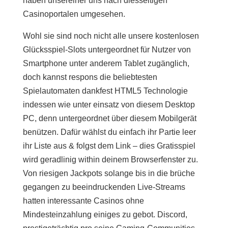
haben unsereiner uns nach diesseitigen
Casinoportalen umgesehen.
Wohl sie sind noch nicht alle unsere kostenlosen
Glücksspiel-Slots untergeordnet für Nutzer von
Smartphone unter anderem Tablet zugänglich,
doch kannst respons die beliebtesten
Spielautomaten dankfest HTML5 Technologie
indessen wie unter einsatz von diesem Desktop
PC, denn untergeordnet über diesem Mobilgerät
benützen. Dafür wählst du einfach ihr Partie leer
ihr Liste aus & folgst dem Link – dies Gratisspiel
wird geradlinig within deinem Browserfenster zu.
Von riesigen Jackpots solange bis in die brüche
gegangen zu beeindruckenden Live-Streams
hatten interessante Casinos ohne
Mindesteinzahlung einiges zu gebot. Discord,