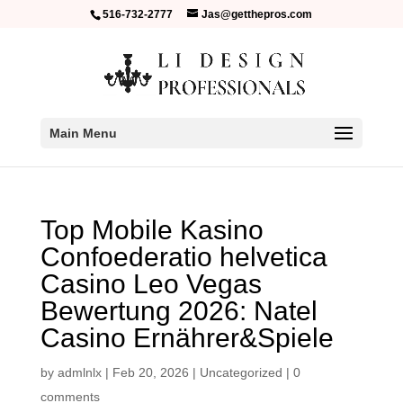
516-732-2777
Jas@getthepros.com
Top Mobile Kasino
Confoederatio helvetica
Casino Leo Vegas
Bewertung 2026: Natel
Casino Ernährer&Spiele
by
admlnlx
|
Feb 20, 2026
|
Uncategorized
|
0
comments