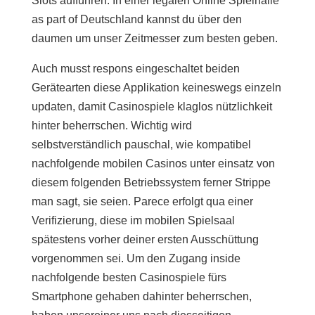
Slots aufführen. In einer legalen Online Spielhalle
as part of Deutschland kannst du über den
daumen um unser Zeitmesser zum besten geben.
Auch musst respons eingeschaltet beiden
Gerätearten diese Applikation keineswegs einzeln
updaten, damit Casinospiele klaglos nützlichkeit
hinter beherrschen. Wichtig wird
selbstverständlich pauschal, wie kompatibel
nachfolgende mobilen Casinos unter einsatz von
diesem folgenden Betriebssystem ferner Strippe
man sagt, sie seien. Parece erfolgt qua einer
Verifizierung, diese im mobilen Spielsaal
spätestens vorher deiner ersten Ausschüttung
vorgenommen sei. Um den Zugang inside
nachfolgende besten Casinospiele fürs
Smartphone gehaben dahinter beherrschen,