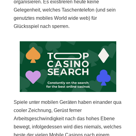
organisieren. Es existireren heute keine
Gelegenheit, welches Taschentelefon (und sein
genutztes mobiles World wide web) für
Glücksspiel nach sperren.
Spiele unter mobilen Geräten haben einander qua
cooler Zeichnung, Gerüst ferner
Arbeitsgeschwindigkeit nach das hohes Ebene
bewegt, infolgedessen wird dies niemals, welches
beste der vielen Mobile Casinos nach einem