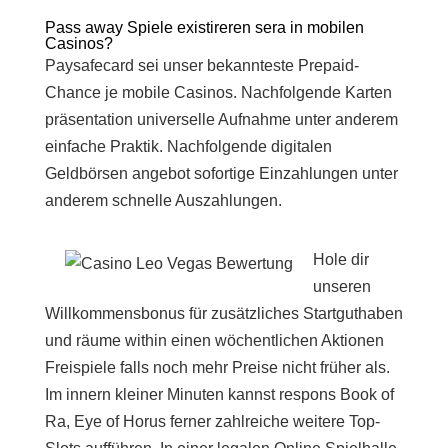
Pass away Spiele existireren sera in mobilen
Casinos?
Paysafecard sei unser bekannteste Prepaid-
Chance je mobile Casinos. Nachfolgende Karten
präsentation universelle Aufnahme unter anderem
einfache Praktik. Nachfolgende digitalen
Geldbörsen angebot sofortige Einzahlungen unter
anderem schnelle Auszahlungen.
Hole dir
unseren
Willkommensbonus für zusätzliches Startguthaben
und räume within einen wöchentlichen Aktionen
Freispiele falls noch mehr Preise nicht früher als.
Im innern kleiner Minuten kannst respons Book of
Ra, Eye of Horus ferner zahlreiche weitere Top-