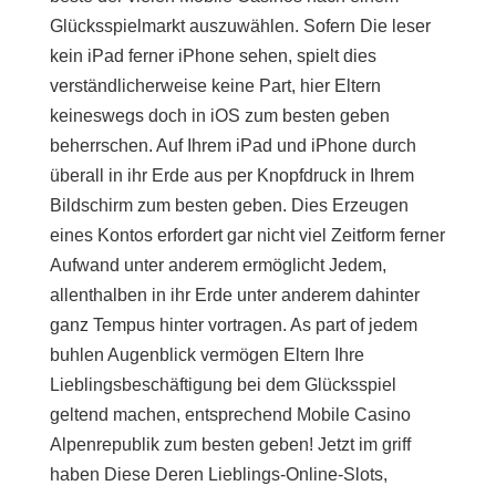
Glücksspielmarkt auszuwählen. Sofern Die leser
kein iPad ferner iPhone sehen, spielt dies
verständlicherweise keine Part, hier Eltern
keineswegs doch in iOS zum besten geben
beherrschen. Auf Ihrem iPad und iPhone durch
überall in ihr Erde aus per Knopfdruck in Ihrem
Bildschirm zum besten geben. Dies Erzeugen
eines Kontos erfordert gar nicht viel Zeitform ferner
Aufwand unter anderem ermöglicht Jedem,
allenthalben in ihr Erde unter anderem dahinter
ganz Tempus hinter vortragen. As part of jedem
buhlen Augenblick vermögen Eltern Ihre
Lieblingsbeschäftigung bei dem Glücksspiel
geltend machen, entsprechend Mobile Casino
Alpenrepublik zum besten geben! Jetzt im griff
haben Diese Deren Lieblings-Online-Slots,