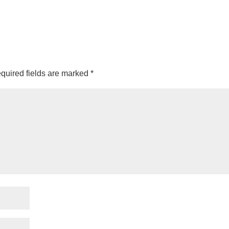
quired fields are marked
*