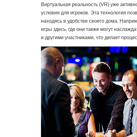
Виртуальная реальность (VR) уже активн
условия для игроков. Эта технология поз
находясь в удобстве своего дома. Напри
игры здесь, где они также могут наслажд
и другими участниками, что делает проц