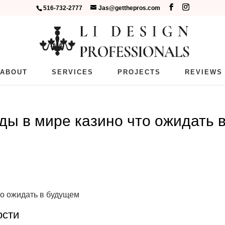
516-732-2777
Jas@getthepros.com
ABOUT
SERVICES
PROJECTS
REVIEWS
ды в мире казино что ожидать 
то ожидать в будущем
ости