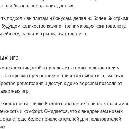
ость и безопасность своих данных.
ть подход к выплатам и бонусам, делая их более быстрыми
 будущем количество казино, принимающих криптовалюту,
льнейшему развитию рынка азартных игр.
ых игр
ие технологии, чтобы предложить своим пользователям
т. Платформа предоставляет широкий выбор игр, включая
Простая регистрация и доступ к демо-версиям позволяют
азартных игр.
 безопасности, Пинко Казино продолжает привлекать внима
дежность и комфорт. Ожидается, что с внедрением новых
а станет еще более привлекательной для пользователей,
ям.