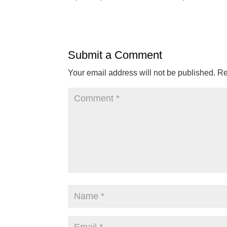
Submit a Comment
Your email address will not be published.
Re