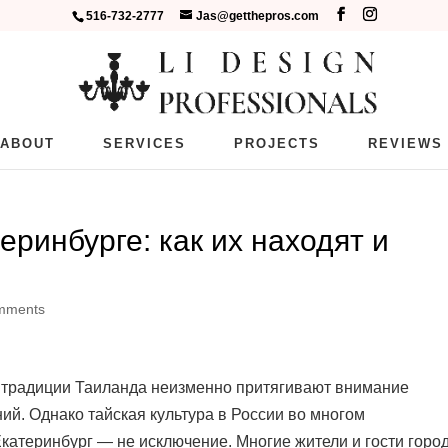
516-732-2777
Jas@getthepros.com
ABOUT
SERVICES
PROJECTS
REVIEWS
еринбурге: как их находят и
mments
 традиции Таиланда неизменно притягивают внимание
ий. Однако тайская культура в России во многом
Екатеринбург — не исключение. Многие жители и гости горо