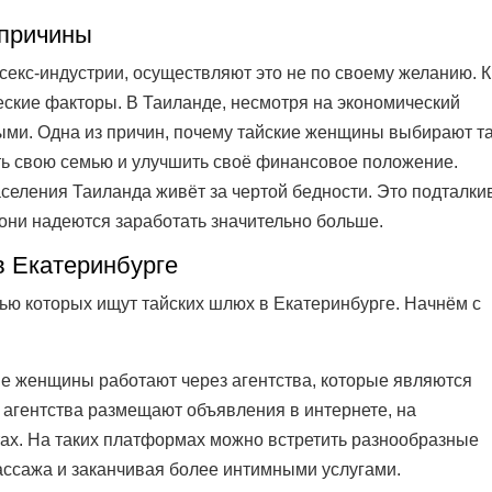
 причины
екс-индустрии, осуществляют это не по своему желанию. К
ские факторы. В Таиланде, несмотря на экономический
ыми. Одна из причин, почему тайские женщины выбирают т
ить свою семью и улучшить своё финансовое положение.
еления Таиланда живёт за чертой бедности. Это подталки
 они надеются заработать значительно больше.
в Екатеринбурге
ью которых ищут тайских шлюх в Екатеринбурге. Начнём с
кие женщины работают через агентства, которые являются
 агентства размещают объявления в интернете, на
ах. На таких платформах можно встретить разнообразные
ассажа и заканчивая более интимными услугами.