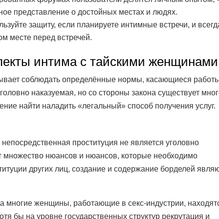
ное представление о достойных местах и людях.
льзуйте защиту, если планируете интимные встречи, и всегд
ом месте перед встречей.
пекты интима с тайскими женщинами
язывает соблюдать определённые нормы, касающиеся работы
 уголовно наказуемая, но со стороны закона существует мно
ение найти наладить «легальный» способ получения услуг.
о непосредственная проституция не является уголовно
т множество нюансов и нюансов, которые необходимо
титуции других лиц, создание и содержание борделей явля
гда многие женщины, работающие в секс-индустрии, находят
хотя бы на уровне государственных структур рекрутация и