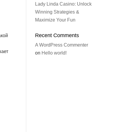
Lady Linda Casino: Unlock
Winning Strategies &
Maximize Your Fun
Recent Comments
акой
A WordPress Commenter
вает
on
Hello world!