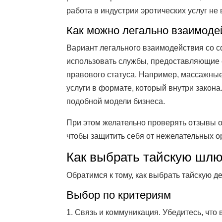
работа в индустрии эротических услуг не
Как можно легально взаимоде
Вариант легального взаимодействия со с
использовать службы, предоставляющие 
правового статуса. Например, массажные
услуги в формате, который внутри закона
подобной модели бизнеса.
При этом желательно проверять отзывы о
чтобы защитить себя от нежелательных ор
Как выбрать тайскую шлю
Обратимся к тому, как выбрать тайскую д
Выбор по критериям
1. Связь и коммуникация. Убедитесь, чт