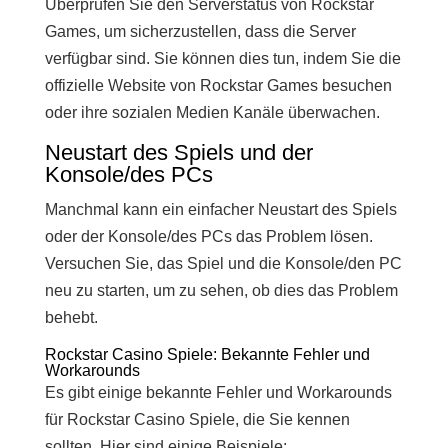
Überprüfen Sie den Serverstatus von Rockstar
Games, um sicherzustellen, dass die Server
verfügbar sind. Sie können dies tun, indem Sie die
offizielle Website von Rockstar Games besuchen
oder ihre sozialen Medien Kanäle überwachen.
Neustart des Spiels und der
Konsole/des PCs
Manchmal kann ein einfacher Neustart des Spiels
oder der Konsole/des PCs das Problem lösen.
Versuchen Sie, das Spiel und die Konsole/den PC
neu zu starten, um zu sehen, ob dies das Problem
behebt.
Rockstar Casino Spiele: Bekannte Fehler und
Workarounds
Es gibt einige bekannte Fehler und Workarounds
für Rockstar Casino Spiele, die Sie kennen
sollten. Hier sind einige Beispiele: