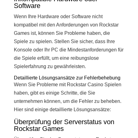
Software
Wenn Ihre Hardware oder Software nicht
kompatibel mit den Anforderungen von Rockstar
Games ist, können Sie Probleme haben, die
Spiele zu spielen. Stellen Sie sicher, dass Ihre
Konsole oder Ihr PC die Mindestanforderungen für
die Spiele erfüllt, um eine reibungslose
Spielerfahrung zu gewährleisten.
Detaillierte Lösungsansätze zur Fehlerbehebung
Wenn Sie Probleme mit Rockstar Casino Spielen
haben, gibt es einige Schritte, die Sie
unternehmen können, um die Fehler zu beheben.
Hier sind einige detaillierte Lösungsansätze:
Überprüfung der Serverstatus von
Rockstar Games