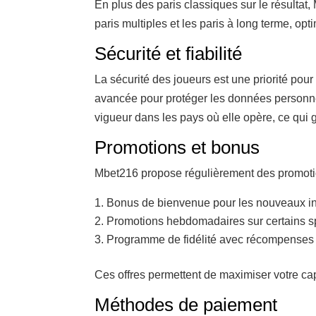
En plus des paris classiques sur le résultat
paris multiples et les paris à long terme, op
Sécurité et fiabilité
La sécurité des joueurs est une priorité pou
avancée pour protéger les données personnel
vigueur dans les pays où elle opère, ce qui 
Promotions et bonus
Mbet216 propose régulièrement des promotion
Bonus de bienvenue pour les nouveaux in
Promotions hebdomadaires sur certains s
Programme de fidélité avec récompenses
Ces offres permettent de maximiser votre cap
Méthodes de paiement