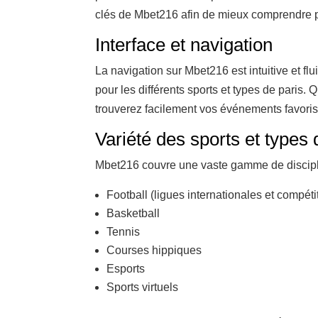
clés de Mbet216 afin de mieux comprendre po
Interface et navigation
La navigation sur Mbet216 est intuitive et flu
pour les différents sports et types de paris
trouverez facilement vos événements favoris 
Variété des sports et types 
Mbet216 couvre une vaste gamme de discipli
Football (ligues internationales et compét
Basketball
Tennis
Courses hippiques
Esports
Sports virtuels