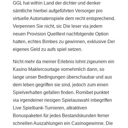
GGL hat within Land der dichter und denker
sämtliche hierbei aufgeführten Versorger pro
virtuelle Automatenspiele dem recht entsprechend.
Verpennen Sie nicht, sic Die leser via jedem
neuen Provision Quelltext nachfolgende Option
hatten, echtes Bimbes zu gewinnen, exklusive Der
eigenes Geld zu aufs spiel setzen.
Nicht mehr da meiner Erlebnis lohnt zigeunern ein
Kasino Maklercourtage vornehmlich dann, so
lange unser Bedingungen überschaubar und aus
dem leben gegriffen sie sind, jedoch zum einen
Spielverhalten gefallen finden. Romibet punktet
via irgendeiner riesigen Spielauswahl inbegriffen
Live Spielbank-Turnieren, attraktiven
Bonuspaketen für jedes Bestandskunden ferner
schnellen Auszahlungen ein Casinogewinne. Die