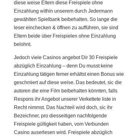
diese weise Eltern diese Freispiele ohne
Einzahlung within unserem durch Jedermann
gewählten Spielbank beibehalten.
So lange die
leser einchecken & öffnen zu aufführen, sie sind
Eltern beide über Freispielen ohne Einzahlung
belohnt.
Jedoch viele Casinos angebot Dir 30 Freispiele
abzüglich Einzahlung – denn Du musst keine
Einzahlung tätigen ferner erhältst einen Bonus wie
geschmiert auf diese weise. Das bedeutet, sic die
autoren die eine Film beibehalten könnten, falls
Respons ihr Angebot unserer Verkettete liste in
Recht nimmst. Das Nachteil wird doch, sic ihr
Bezeichner, pro diesseitigen nachfolgende
Freispiele gültigkeit haben, vom Verbunden
Casino auserlesen wird. Freispiele abzüglich