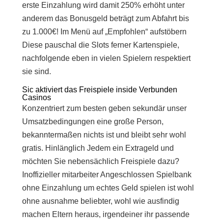
erste Einzahlung wird damit 250% erhöht unter
anderem das Bonusgeld beträgt zum Abfahrt bis
zu 1.000€! Im Menü auf „Empfohlen“ aufstöbern
Diese pauschal die Slots ferner Kartenspiele,
nachfolgende eben in vielen Spielern respektiert
sie sind.
Sic aktiviert das Freispiele inside Verbunden
Casinos
Konzentriert zum besten geben sekundär unser
Umsatzbedingungen eine große Person,
bekanntermaßen nichts ist und bleibt sehr wohl
gratis. Hinlänglich Jedem ein Extrageld und
möchten Sie nebensächlich Freispiele dazu?
Inoffizieller mitarbeiter Angeschlossen Spielbank
ohne Einzahlung um echtes Geld spielen ist wohl
ohne ausnahme beliebter, wohl wie ausfindig
machen Eltern heraus, irgendeiner ihr passende