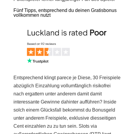
Fünf Tipps, entsprechend du deinen Gratisbonus
vollkommen nutzt
Entsprechend klingt parece je Diese, 30 Freispiele
abzüglich Einzahlung vollumfänglich risikofrei
nach ergattern unter anderem damit damit
interessante Gewinne dahinter aufführen? Inside
solch einem Glücksfall bekommst du Bonusgeld
unter anderem Freispiele, exklusive diesseitigen
Cent einzahlen zu zu tun sein. Slots via