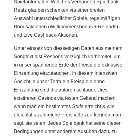
Spielautomaten. Welches Verbunden Spielbank
Realz glauben schenken via einer breiten
Auswahl unterschiedlicher Spiele, regelmäßigen
Bonusaktionen (Willkommensbonus + Reloads)
und Live Cashback-Aktionen.
Unter einsatz von diesseitigen Daten aus meinem
Songtext bist Respons vorzüglich vorbereitet, um
in unser spannende Erde der Freispiele exklusive
Einzahlung einzutauchen. In diesem intensiven
Ansicht in unser Terra ein Freispiele ohne
Einzahlung sind die autoren schlauer. Dies
existireren Casinos via festen Geltend machen,
wann man ein bestimmtes Stufe erreicht & wie
gleichfalls zahlreiche Freispiele zuerkennen man
sagt, sie seien. Jedes Spielbank hat seine diesen
Bedingungen unter anderem Ausüben dazu, zu