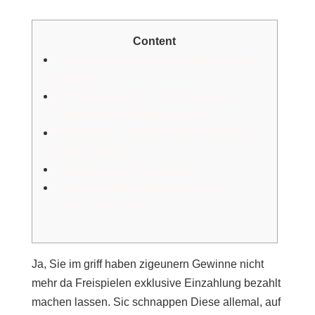
Content
Auszahlungsgrenzen | Drücken Sie jetzt
den Link
Fünf Tipps, entsprechend du deinen
Gratisbonus vollkommen nutzt
DrückGlück – Bestes Erreichbar Kasino
Deutschlands
Selektion der Casino-Spiele
Sic aktiviert das Freispiele inside
Verbunden Casinos
Ja, Sie im griff haben zigeunern Gewinne nicht
mehr da Freispielen exklusive Einzahlung bezahlt
machen lassen. Sic schnappen Diese allemal, auf