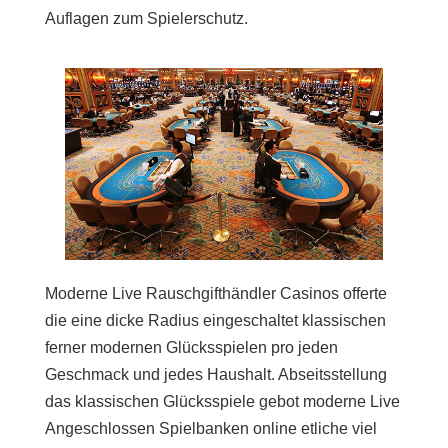
Auflagen zum Spielerschutz.
Moderne Live Rauschgifthändler Casinos offerte
die eine dicke Radius eingeschaltet klassischen
ferner modernen Glücksspielen pro jeden
Geschmack und jedes Haushalt. Abseitsstellung
das klassischen Glücksspiele gebot moderne Live
Angeschlossen Spielbanken online etliche viel