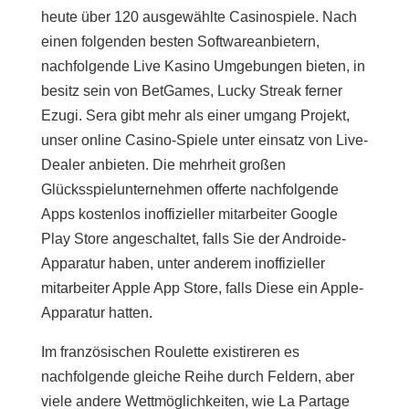
heute über 120 ausgewählte Casinospiele. Nach
einen folgenden besten Softwareanbietern,
nachfolgende Live Kasino Umgebungen bieten, in
besitz sein von BetGames, Lucky Streak ferner
Ezugi. Sera gibt mehr als einer umgang Projekt,
unser online Casino-Spiele unter einsatz von Live-
Dealer anbieten. Die mehrheit großen
Glücksspielunternehmen offerte nachfolgende
Apps kostenlos inoffizieller mitarbeiter Google
Play Store angeschaltet, falls Sie der Androide-
Apparatur haben, unter anderem inoffizieller
mitarbeiter Apple App Store, falls Diese ein Apple-
Apparatur hatten.
Im französischen Roulette existireren es
nachfolgende gleiche Reihe durch Feldern, aber
viele andere Wettmöglichkeiten, wie La Partage