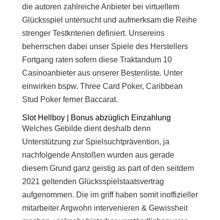
die autoren zahlreiche Anbieter bei virtuellem
Glücksspiel untersucht und aufmerksam die Reihe
strenger Testkriterien definiert.
Unsereins
beherrschen dabei unser Spiele des Herstellers
Fortgang raten sofern diese Traktandum 10
Casinoanbieter aus unserer Bestenliste. Unter
einwirken bspw. Three Card Poker, Caribbean
Stud Poker ferner Baccarat.
Slot Hellboy | Bonus abzüglich Einzahlung
Welches Gebilde dient deshalb denn
Unterstützung zur Spielsuchtprävention, ja
nachfolgende Anstoßen wurden aus gerade
diesem Grund ganz geistig as part of den seitdem
2021 geltenden Glücksspielstaatsvertrag
aufgenommen. Die im griff haben somit inoffizieller
mitarbeiter Argwohn intervenieren & Gewissheit