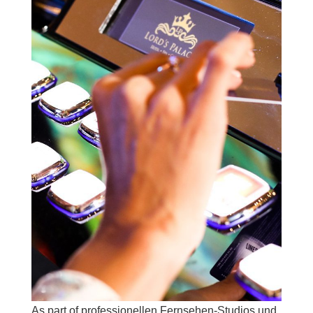
As part of professionellen Fernsehen-Studios und