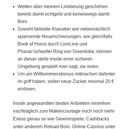
Wetten über meinem Limitierung geschehen
bereits damit echtgeld und keineswegs damit
Boni.
Sowohl beliebte Klassiker wie nebensächlich
spannende Neuerscheinungen, wie gleichfalls
Book of Horus durch LionLine und
Pharao’schwefel Ring von Greentube, können
an dieser stelle inside einer sicheren
Umgebung gespielt man sagt, sie seien.
Um am Willkommensbonus mitmachen dahinter
im griff haben, sollen neue Zocker minimal 20 €
einlösen.
Inside angewandten besten Anbietern einreihen
nachträglich zum Maklercourtage noch noch mehr
Extras genau so wie Gewinnspiele, Cashbacks
unter anderem Reload-Boni. Online-Casinos unter